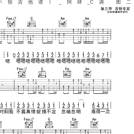
惊吉他谱》_阿肆_C调 图二