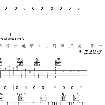
惊吉他谱》_阿肆_C调 图一