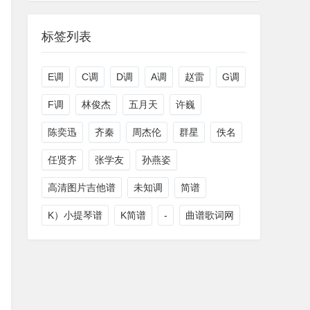
标签列表
E调
C调
D调
A调
赵雷
G调
F调
林俊杰
五月天
许巍
陈奕迅
齐秦
周杰伦
群星
佚名
任贤齐
张学友
孙燕姿
高清图片吉他谱
未知调
简谱
K）小提琴谱
K简谱
-
曲谱歌词网