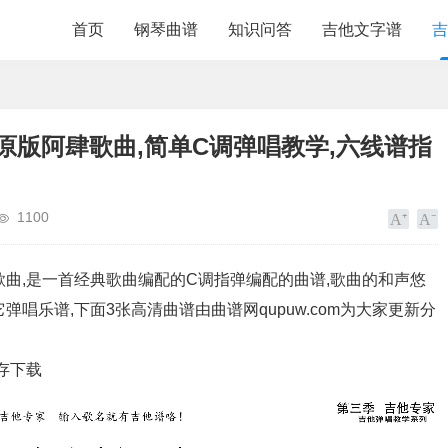
首页
钢琴曲谱
知识问答
吉他文字谱
吉
原版阿肆歌曲,简单C调弹唱教学,六线谱指
1100
歌曲,是一首经典歌曲编配的C调指弹编配的曲谱,歌曲的和声悠
唱乐谱,下面3张高清曲谱由曲谱网qupuw.com为大家更新分
存下载