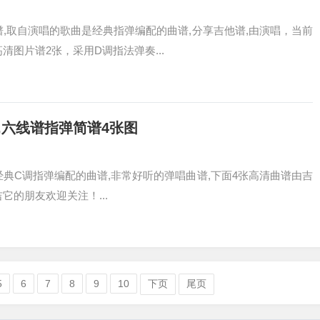
谱,取自演唱的歌曲是经典指弹编配的曲谱,分享吉他谱,由演唱，当前
清图片谱2张，采用D调指法弹奏...
,六线谱指弹简谱4张图
经典C调指弹编配的曲谱,非常好听的弹唱曲谱,下面4张高清曲谱由吉
它的朋友欢迎关注！...
5
6
7
8
9
10
下页
尾页