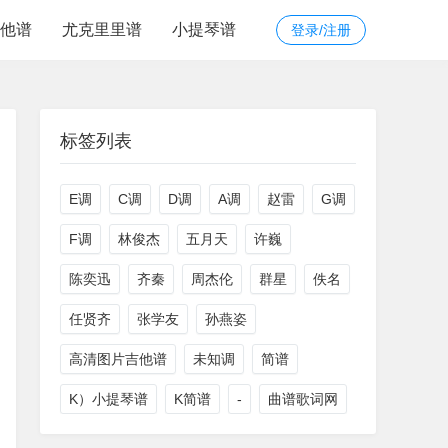
他谱
尤克里里谱
小提琴谱
登录/注册
标签列表
E调
C调
D调
A调
赵雷
G调
F调
林俊杰
五月天
许巍
陈奕迅
齐秦
周杰伦
群星
佚名
任贤齐
张学友
孙燕姿
高清图片吉他谱
未知调
简谱
K）小提琴谱
K简谱
-
曲谱歌词网