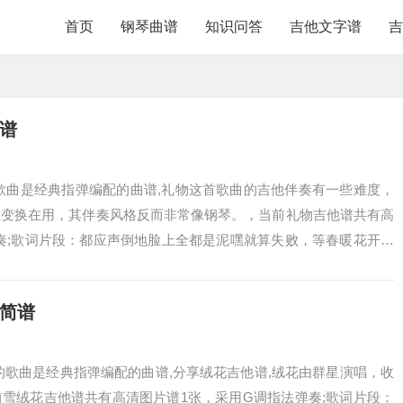
首页
钢琴曲谱
知识问答
吉他文字谱
吉
简谱
歌曲是经典指弹编配的曲谱,礼物这首歌曲的吉他伴奏有一些难度，
在变换在用，其伴奏风格反而非常像钢琴。，当前礼物吉他谱共有高
奏;歌词片段：都应声倒地脸上全都是泥嘿就算失败，等春暖花开开
大喊着嘿...
他简谱
的歌曲是经典指弹编配的曲谱,分享绒花吉他谱,绒花由群星演唱，收
雪绒花吉他谱共有高清图片谱1张，采用G调指法弹奏;歌词片段：