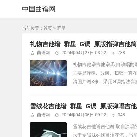
中国曲谱网
当前位置：
首页
> 群星
礼物吉他谱_群星_G调_原版指弹吉他
曲谱网
2024年04月27日 06:22
788
礼物吉他谱吉他谱,取自演唱的
主要是弹奏、分解、扫弦一直
清图片谱3张，采用G调指法弹
满我们阳台，你又飞奔过来兴奋得
雪绒花吉他谱_群星_G调_原版弹唱吉
曲谱网
2024年04月06日 09:22
648
雪绒花吉他谱吉他谱,取自演唱
录于专辑妹妹找哥泪花流，当前