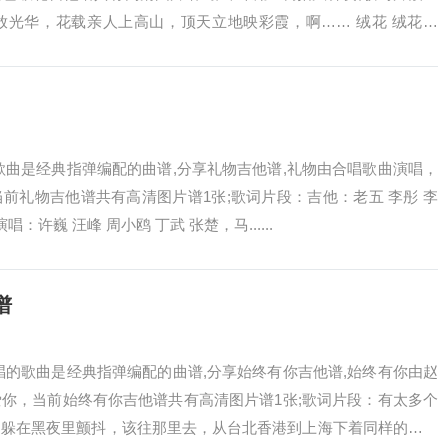
放光华，花载亲人上高山，顶天立地映彩霞，啊…… 绒花 绒花，
歌曲是经典指弹编配的曲谱,分享礼物吉他谱,礼物由合唱歌曲演唱，
前礼物吉他谱共有高清图片谱1张;歌词片段：吉他：老五 李彤 李
唱：许巍 汪峰 周小鸥 丁武 张楚，马......
谱
唱的歌曲是经典指弹编配的曲谱,分享始终有你吉他谱,始终有你由赵
你，当前始终有你吉他谱共有高清图片谱1张;歌词片段：有太多个
，躲在黑夜里颤抖，该往那里去，从台北香港到上海下着同样的雨，