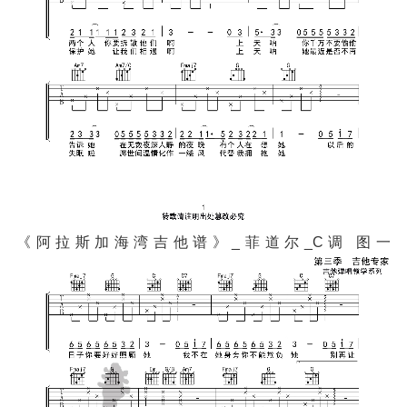
《阿拉斯加海湾吉他谱》_菲道尔_C调 图一