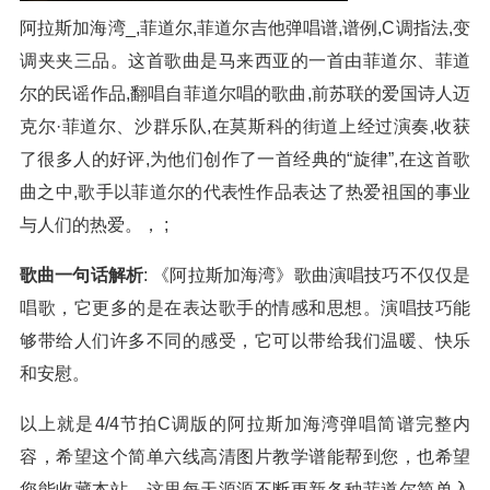
阿拉斯加海湾_,菲道尔,菲道尔吉他弹唱谱,谱例,C调指法,变
调夹夹三品。这首歌曲是马来西亚的一首由菲道尔、菲道
尔的民谣作品,翻唱自菲道尔唱的歌曲,前苏联的爱国诗人迈
克尔·菲道尔、沙群乐队,在莫斯科的街道上经过演奏,收获
了很多人的好评,为他们创作了一首经典的“旋律”,在这首歌
曲之中,歌手以菲道尔的代表性作品表达了热爱祖国的事业
与人们的热爱。， ;
歌曲一句话解析
: 《阿拉斯加海湾》歌曲演唱技巧不仅仅是
唱歌，它更多的是在表达歌手的情感和思想。演唱技巧能
够带给人们许多不同的感受，它可以带给我们温暖、快乐
和安慰。
以上就是4/4节拍C调版的阿拉斯加海湾弹唱简谱完整内
容，希望这个简单六线高清图片教学谱能帮到您，也希望
您能收藏本站，这里每天源源不断更新各种菲道尔简单入