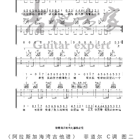
《阿拉斯加海湾吉他谱》_菲道尔_C调 图二