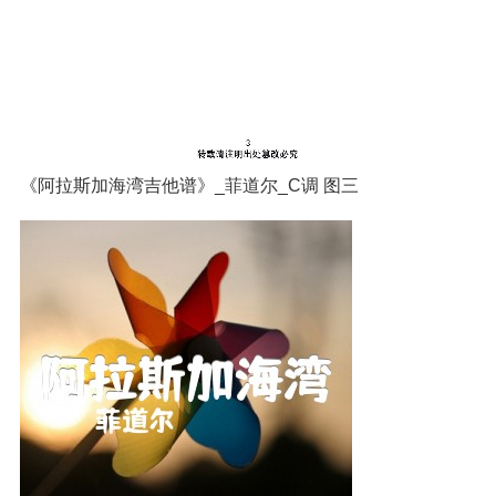
《阿拉斯加海湾吉他谱》_菲道尔_C调 图三