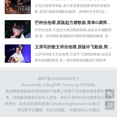
家歌曲,4张六线指弹简谱图
听的歌曲。 以下4张完整高清txt曲谱图片由吴京吉
尘埃吉他谱简单版,是大家喜爱的家家演唱的原版歌
它谱为大家免费分享。...
曲,采用C调指弹编配的曲谱，弹唱时可夹第1品（Ca
po=1），本谱所用的和弦：C、G、D、F、Em、A
芒种吉他谱,原版赵方婧歌曲,简单G调弹唱
m、E、F#m、Dm、Abm、A、Gm原调为D调本次
教学,吴先生版六线指弹简谱图
教学采用C调，是非常优美好听的歌曲。 以下4张完
芒种吉他谱,它是赵方婧演唱的歌曲,由吴先生编配制
整高清txt曲谱图片由吴京吉它谱为大家免费分
谱,是一首经典歌曲编配的G调指弹编配的曲谱, 歌曲
享。...
选自《二十四节气》专辑非常好听的弹唱曲谱,下面2
父亲写的散文诗吉他谱,原版许飞歌曲,简单
张高清曲谱由吉它简谱网为大家更新分享,有喜欢吉
C调弹唱教学,深蓝雨吉他版六线指弹简谱
它的朋友欢迎关注！ 视频教程 免登录,完全免费六
父亲写的散文诗吉他谱,它是许飞演唱的歌曲,由深蓝
图
线曲谱,点击图片直接可直接另存下载 《芒种...
雨吉他编配制谱,是一首经典歌曲编配的C调指弹编
配的曲谱, 歌曲选自《歌手 第8期》专辑非常好听的
弹唱曲谱,下面4张 5张高清曲谱由吉它简谱网为大家
更新分享,有喜欢吉它的朋友欢迎关注！ 视频教程
闽ICP备2023000745号-3
免登录,完全免费六线曲谱,点击图片直接可直接另
Powered By
Z-BlogPHP
. Theme by
TOYEAN
.
存...
曲谱网所载歌曲乐谱均由用户免费上传用于音乐爱好者免费学习参
考，详细曲谱版权归创作人所有，本站不承担任何法律责任以及连
带责任，如有冒犯请联系我们zhiyihome@foxmail.com告之 ，我们
将立即予以删除、纠正并致歉。
中国结论坛
中国结