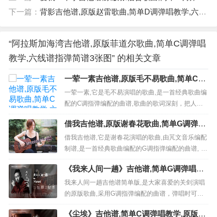
下一篇：
背影吉他谱,原版赵雷歌曲,简单D调弹唱教学,六线谱指弹简谱2张图
“阿拉斯加海湾吉他谱,原版菲道尔歌曲,简单C调弹唱
教学,六线谱指弹简谱3张图” 的相关文章
一荤一素吉他谱,原版毛不易歌曲,简单C调
弹唱教学,六线谱指弹简谱3张图
一荤一素,它是毛不易演唱的歌曲,是一首经典歌曲编
配的C调指弹编配的曲谱,歌曲的歌词深刻，把人们
的情感表达得淋漓尽致。 是非常好听又简单的吉它
借我吉他谱,原版谢春花歌曲,简单G调弹唱
弹唱乐谱,下面3张高清曲谱由吉它自学网为大家更新
教学,芃文音乐版六线指弹简谱图
分享,有喜欢吉它的朋友欢迎关注！免登录,完全免费
借我吉他谱,它是谢春花演唱的歌曲,由芃文音乐编配
六线曲谱,点击图片直接可直接另存下载《一荤一素
制谱,是一首经典歌曲编配的G调指弹编配的曲谱, 歌
吉他谱》_毛不易...
曲选自《算云烟》专辑非常好听的弹唱曲谱,下面2张
《我来人间一趟》吉他谱,简单G调弹唱教
高清曲谱由吉它简谱网为大家更新分享,有喜欢吉它
学,原版关剑歌曲,4张六线指弹简谱图
的朋友欢迎关注！ 视频教程 免登录,完全免费六线
我来人间一趟吉他谱简单版,是大家喜爱的关剑演唱
曲谱,点击图片直接可直接另存下载 《借我》...
的原版歌曲,采用G调指弹编配的曲谱，弹唱时可不
使用变调夹，本谱所用的和弦：G、Em、C、D、B
《尘埃》吉他谱,简单C调弹唱教学,原版家
m、Am原调为G本次教学采用G调，是非常优美好