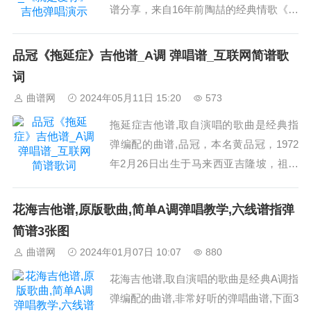
谱分享，来自16年前陶喆的经典情歌《就
是爱你》，就像是对女生的甜蜜告白信一
般，将爱人入心的感情状态表达得甜蜜而
品冠《拖延症》吉他谱_A调 弹唱谱_互联网简谱歌
又温馨，就是爱你，爱着你，有悲有喜，
词
在生命之中遇见了你，从此感情变得更加
曲谱网
2024年05月11日 15:20
573
浓郁，平淡之中也不会失去意义。...
拖延症吉他谱,取自演唱的歌曲是经典指
弹编配的曲谱,品冠，本名黄品冠，1972
年2月26日出生于马来西亚吉隆坡，祖籍
中国广东揭阳，华语流行乐男歌手、演
员。...
花海吉他谱,原版歌曲,简单A调弹唱教学,六线谱指弹
简谱3张图
曲谱网
2024年01月07日 10:07
880
花海吉他谱,取自演唱的歌曲是经典A调指
弹编配的曲谱,非常好听的弹唱曲谱,下面3