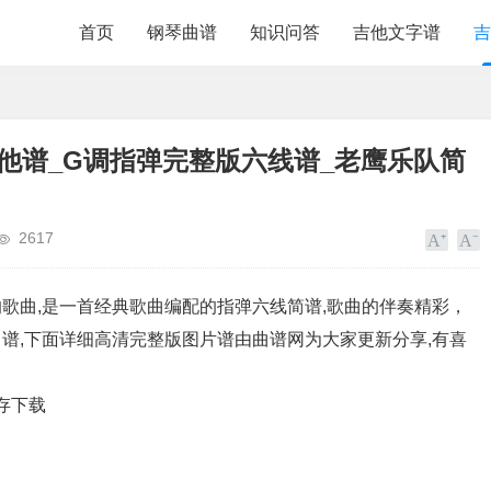
首页
钢琴曲谱
知识问答
吉他文字谱
吉
州旅馆）吉他谱_G调指弹完整版六线谱_老鹰乐队简
2617
的歌曲,是一首经典歌曲编配的指弹六线简谱,歌曲的伴奏精彩，
谱,下面详细高清完整版图片谱由曲谱网为大家更新分享,有喜
存下载