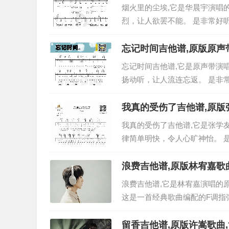
烟火里的尘埃,它是华晨宇演唱
烈，让人欲罢不能。 是非常好听
家更新分享,有喜欢吉它的朋友
载...
忘记时间吉他谱,原版原声
忘记时间吉他谱,它是原声带演
扬动听，让人流连忘返。 是非常
为大家更新分享,有喜欢吉它的
下载...
我真的受伤了吉他谱,原版
我真的受伤了吉他谱,它是张学
律简单明快，令人心旷神怡。 是
com为大家更新分享,有喜欢吉
另存下载...
浪费吉他谱,原版林宥嘉歌
浪费吉他谱,它是林宥嘉演唱的
这是一首经典歌曲编配的F调指
吉它谱为大家分享高清图片谱,有
费》F调六线谱_...
留香吉他谱,原版许嵩歌曲