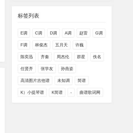
标签列表
E调
C调
D调
A调
赵雷
G调
F调
林俊杰
五月天
许巍
陈奕迅
齐秦
周杰伦
群星
佚名
任贤齐
张学友
孙燕姿
高清图片吉他谱
未知调
简谱
K）小提琴谱
K简谱
-
曲谱歌词网