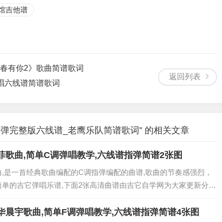
馆吉他谱
青春有你2》歌曲简谱歌词
返回列表
弹唱六线谱简谱歌词
谱_G调指弹完整版六线谱_老鹰乐队简谱歌词” 的相关文章
菲歌曲,简单C调弹唱教学,六线谱指弹简谱2张图
曲,是一首经典歌曲编配的C调指弹编配的曲谱,歌曲的节奏感强烈，
简单的吉它弹唱乐谱,下面2张高清曲谱由吉它自学网为大家更新分
 免登录,完全免费六线曲谱,点击图片直接可直接另存下载...
华晨宇歌曲,简单F调弹唱教学,六线谱指弹简谱4张图