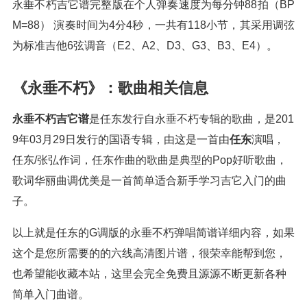
永垂不朽吉它谱完整版在个人弹奏速度为每分钟88拍（BP
M=88） 演奏时间为4分4秒，一共有118小节，其采用调弦
为标准吉他6弦调音（E2、A2、D3、G3、B3、E4）。
《永垂不朽》：歌曲相关信息
永垂不朽吉它谱
是任东发行自永垂不朽专辑的歌曲，是201
9年03月29日发行的国语专辑，由这是一首由
任东
演唱，
任东/张弘作词，任东作曲的歌曲是典型的Pop好听歌曲，
歌词华丽曲调优美是一首简单适合新手学习吉它入门的曲
子。
以上就是任东的G调版的永垂不朽弹唱简谱详细内容，如果
这个是您所需要的的六线高清图片谱，很荣幸能帮到您，
也希望能收藏本站，这里会完全免费且源源不断更新各种
简单入门曲谱。