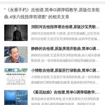
“《永垂不朽》吉他谱,简单G调弹唱教学,原版任东歌
曲,4张六线指弹简谱图” 的相关文章
浏阳河吉他指弹谱吉他谱,原版沙宝亮歌曲,
简单吉他弹唱教学,风华艺校版六线指弹简
浏阳河吉他指弹谱 六线谱_风华艺校编配_沙宝亮浏
谱图
阳河吉他谱,它是沙宝亮演唱的歌曲,由风华艺校编配
制谱,是一首经典歌曲编配的吉他指弹编配的曲谱,
静静的吉他谱,原版庾澄庆歌曲,简单G调弹
歌曲选自《我是歌手第一季 第3期》专辑非常好听的
唱教学,八戒乐器版六线指弹简谱图
弹唱曲谱,下面 /35685.htm张高清曲谱由吉它简谱网
静静的吉他谱,它是庾澄庆演唱的歌曲,由八戒乐器编
为大家更新分享,...
配制谱,是一首经典歌曲编配的G调指弹编配的曲谱,
歌曲选自《到死都要18岁》专辑非常好听的弹唱曲
小情歌吉他谱,原版苏打绿歌曲,简单C调弹
谱,下面3张高清曲谱由吉它简谱网为大家更新分享,
唱教学,六线谱指弹简谱2张图
有喜欢吉它的朋友欢迎关注！ 视频教程 免登录,完
小情歌吉他谱,它是苏打绿演唱的歌曲,是一首经典歌
全免费六线曲谱,点击图片直接可直接另存下载...
曲编配的C调指弹编配的曲谱,歌曲的歌词抒情动
人，让人跃跃欲试。 是非常好听又简单的吉它弹唱
《葱花姑娘》吉他谱,简单G调弹唱教学,原
乐谱,下面2张高清曲谱由曲谱网qupuw.com为大家更
版大邱歌曲,4张六线指弹简谱图
新分享,有喜欢吉它的朋友欢迎关注！ 免登录,完全
葱花姑娘吉他谱简单版,是大家喜爱的大邱演唱的原
免费六线曲谱,点击图片直接可直接另存下载...
版歌曲,采用G调指弹编配的曲谱，弹唱时可不使用