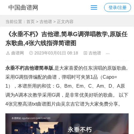
中国曲谱网
登录/注册
当前位置：
首页
>
吉他谱
> 正文内容
《永垂不朽》吉他谱,简单G调弹唱教学,原版任
东歌曲,4张六线指弹简谱图
曲谱网
2023年03月01日 08:18
吉他谱
1270
永垂不朽吉他谱简单版
,是大家喜爱的任东演唱的原版歌曲,
采用G调指弹编配的曲谱，弹唱时可夹第1品（Capo=
1），本谱所用的和弦：G、Bm、Em、C、Am、D、A原
调为A调本次教学采用G调，是非常优美好听的歌曲。 以下
4张完整高清txt曲谱图片由吴京吉它谱为大家免费分享。