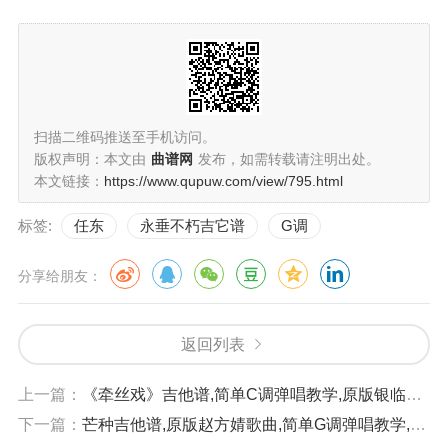
扫描二维码推送至手机访问。
版权声明：本文由
曲谱网
发布，如需转载请注明出处。
本文链接：
https://www.qupuw.com/view/795.html
标签:
任东
永垂不朽吉它谱
G调
分享给朋友：
返回列表
上一篇：
《牵丝戏》吉他谱,简单C调弹唱教学,原版银临歌曲,4张六线指弹简谱图
下一篇：
芒种吉他谱,原版赵方婧歌曲,简单G调弹唱教学,吴先生版六线指弹简谱图