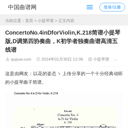
中国曲谱网
登录/注册
当前位置：
首页
>
小提琴谱
> 正文内容
ConcertoNo.4inDforViolin,K.218简谱小提琴
版,D调第四协奏曲，K初学者独奏曲谱高清五
线谱
qupuw.com
2024年01月30日 12:06
小提琴谱
161
这是由网友：以花的姿态ヽ 上传分享的一个十分经典动听
的小提琴曲子简谱。