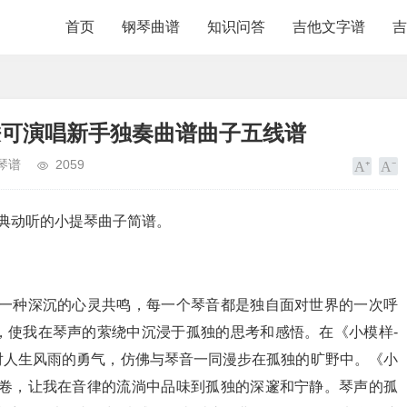
首页
钢琴曲谱
知识问答
吉他文字谱
吉
轶可演唱新手独奏曲谱曲子五线谱
琴谱
2059
经典动听的小提琴曲子简谱。
到一种深沉的心灵共鸣，每一个琴音都是独自面对世界的一次呼
，使我在琴声的萦绕中沉浸于孤独的思考和感悟。在《小模样-
对人生风雨的勇气，仿佛与琴音一同漫步在孤独的旷野中。《小
书卷，让我在音律的流淌中品味到孤独的深邃和宁静。琴声的孤