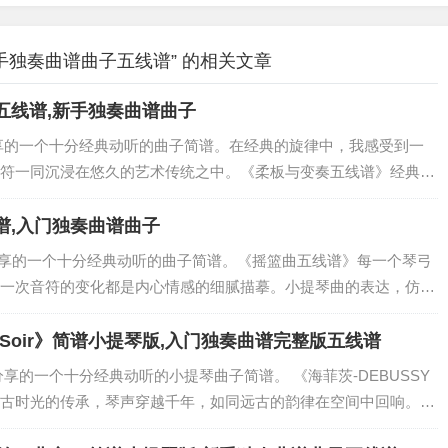
手独奏曲谱曲子五线谱” 的相关文章
五线谱,新手独奏曲谱曲子
享的一个十分经典动听的曲子简谱。在经典的旋律中，我感受到一
符一同沉浸在悠久的艺术传统之中。《柔板与变奏五线谱》经典之
让我在琴声的回响中领略到音乐经典的永恒魅力。琴声的经典之
音符的律动中感...
谱,入门独奏曲谱曲子
传分享的一个十分经典动听的曲子简谱。《摇篮曲五线谱》每一个琴弓
一次音符的变化都是内心情感的细腻描摹。小提琴曲的表达，仿佛
的律动中感受到一种深刻而绵长的情感表达。《摇篮曲五线谱》如
auSoir》简谱小提琴版,入门独奏曲谱完整版五线谱
享的一个十分经典动听的小提琴曲子简谱。 《海菲茨-DEBUSSY
佛是远古时光的传承，琴声穿越千年，如同远古的韵律在空间中回响。音