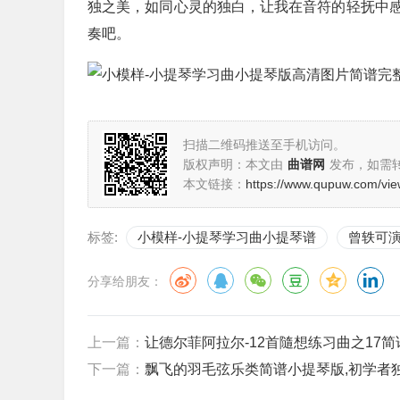
独之美，如同心灵的独白，让我在音符的轻抚中
奏吧。
扫描二维码推送至手机访问。
版权声明：本文由
曲谱网
发布，如需
本文链接：
https://www.qupuw.com/vie
标签:
小模样-小提琴学习曲小提琴谱
曾轶可
分享给朋友：
上一篇：
让德尔菲阿拉尔-12首隨想练习曲之17简
下一篇：
飘飞的羽毛弦乐类简谱小提琴版,初学者