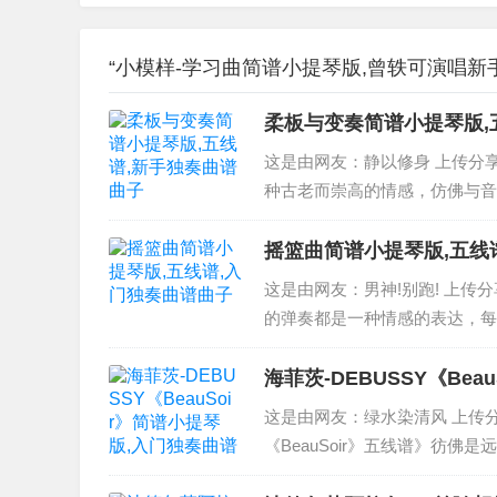
“小模样-学习曲简谱小提琴版,曾轶可演唱新
柔板与变奏简谱小提琴版,
这是由网友：静以修身 上传分
种古老而崇高的情感，仿佛与音
美，如同一首不朽的交响乐章，
美，如同心灵的穿越时光，让我在
摇篮曲简谱小提琴版,五线
这是由网友：男神!别跑! 上
的弹奏都是一种情感的表达，每
是一位诗人的言辞，让人在音符
同一场深情的对话，让人沉浸...
海菲茨-DEBUSSY《Be
这是由网友：绿水染清风 上传分
《BeauSoir》五线谱》彷
符仿佛是古老文字，述说...