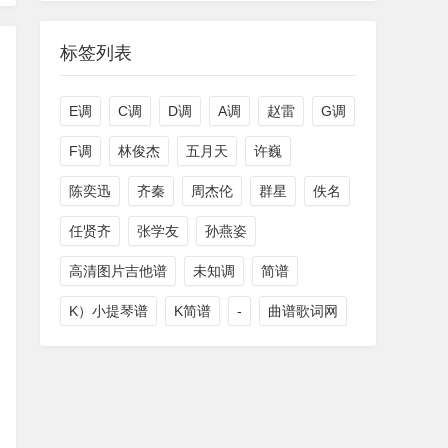
标签列表
E调
C调
D调
A调
赵雷
G调
F调
林俊杰
五月天
许巍
陈奕迅
齐秦
周杰伦
群星
佚名
任贤齐
张学友
孙燕姿
高清图片吉他谱
未知调
简谱
K）小提琴谱
K简谱
-
曲谱歌词网