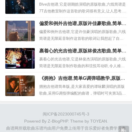
曲谱,高清六线乐谱
吉它的朋友欢迎关注！ 免登录,完全免费六线曲谱,
Blve吉他谱,它是胡期皓演唱的原版歌曲,六线简谱是
点击图片直接可直接另存下载...
7T吉他教室制作这首歌的歌词很有意义,让人思考.这
是一首经典歌曲编配的G调指弹吉他谱子,也是非常
偏爱和例外吉他谱,原版许佳豪歌曲,简单G
好听又简单的中难度的入门弹唱曲谱,下面极网吉它
调指弹曲谱,高清六线乐谱
谱为大家分享高清图片谱,有喜欢吉它的朋友欢迎关
偏爱和例外吉他谱,它是许佳豪演唱的原版歌曲,六线
注！ 曲谱解析 《Blve吉他谱_胡期皓_《Blve...
简谱是无限延音制作这首歌的歌词让我想起了自己
的经历.这是一首经典歌曲编配的G调指弹吉他谱子,
裹着心的光吉他谱,原版林俊杰歌曲,简单C
也是非常好听又简单的中难度的入门弹唱曲谱,下面
调指弹曲谱,高清六线乐谱
极网吉它谱为大家分享高清图片谱,有喜欢吉它的朋
裹着心的光吉他谱,它是林俊杰演唱的原版歌曲,六线
友欢迎关注！ 曲谱解析 《《偏爱和例外》吉他谱_
简谱是无限延音制作歌曲的和弦悦耳动听,令人难以
许佳豪_G调...
忘怀.这是一首经典歌曲编配的C调指弹吉他谱子,也
《拥抱》吉他谱,简单G调弹唱教学,原版谭
是非常好听又简单的中难度的入门弹唱曲谱,下面极
咏麟歌曲,3张六线指弹简谱图
网吉它谱为大家分享高清图片谱,有喜欢吉它的朋友
拥抱吉他谱简单版,是大家喜爱的谭咏麟演唱的原版
欢迎关注！ 曲谱解析 《《裹着心的光》吉他谱_林
歌曲,采用G调指弹编配的曲谱，弹唱时可夹第3品
俊杰_C调...
（Capo=3），本谱所用的和弦：G、Em、A、D、
B、C、Bm、Am、E、F#m、C#m原调为B调本次
教学采用G调，是非常优美好听的歌曲。 以下3张完
闽ICP备2023000745号-3
整高清txt曲谱图片由吴京吉它谱为大家免费分
Powered By
Z-BlogPHP
. Theme by
TOYEAN
.
享。...
曲谱网所载歌曲乐谱均由用户免费上传用于音乐爱好者免费学习参