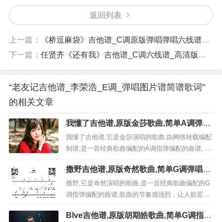
返回列表
上一篇：
《桥逗麻袋》吉他谱_C调原版弹唱弹唱六线谱_高清图片谱_陈粒简谱歌词
下一篇：
任贤齐《还有我》吉他谱_C调六线谱_高清版简谱歌词
“老友记吉他谱_李荣浩_E调_弹唱图片谱简谱歌词”
的相关文章
我懂了吉他谱,原版金莎歌曲,简单A调弹唱
教学,网络转载版六线指弹简谱图
我懂了吉他谱,它是金莎演唱的歌曲,由网络转载编配
制谱,是一首经典歌曲编配的A调指弹编配的曲谱, 歌
曲选自《星月神话》专辑非常好听的弹唱曲谱,下面2
撒野吉他谱,原版奇然歌曲,简单G调弹唱教
张高清曲谱由吉它简谱网为大家更新分享,有喜欢吉
学,六线谱指弹简谱2张图
它的朋友欢迎关注！ 视频教程 免登录,完全免费六
撒野,它是奇然演唱的歌曲,是一首经典歌曲编配的G
线曲谱,点击图片直接可直接另存下载 《我懂...
调指弹编配的曲谱,歌曲的节奏感强烈，让人欲罢不
能。 是非常好听又简单的吉它弹唱乐谱,下面2张高
Blve吉他谱,原版胡期皓歌曲,简单G调指弹
清曲谱由曲谱网qupuw.com为大家更新分享,有喜欢