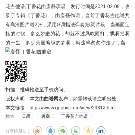
花吉他谱,丁香花由唐磊演唱，发行时间是2021-02-09，收
录于专辑《丁香花》，由唐磊作词，当前丁香花吉他谱共
有高清图片谱2张，采用G调指法弹奏;歌词片段：当画面定
格的时候，多么娇嫩的花，却躲不过风吹雨打，飘啊摇啊
的一生，多少美丽编织的梦啊，就这样匆匆你走了，留...
扫描二维码推送至手机访问。
版权声明：本文由
曲谱网
发布，如需转载请注明出处。
本文链接：
https://www.qupuw.com/view/29812.html
标签:
C调
唐磊
丁香花吉他谱
分享给朋友：