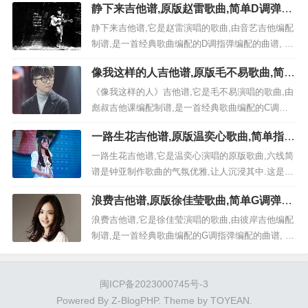
静下来吉他谱,原版赵雷歌曲,简单D调弹唱
面3张高清曲谱由吉它自学网为大家更新分享,有喜欢
教学,音艺吉他版六线指弹简谱图
吉它的朋友欢迎关注！ 免登录,完全免费六线曲谱,
静下来吉他谱,它是赵雷演唱的歌曲,由音艺吉他编配
点击图片直接可直接另存下载...
制谱,是一首经典歌曲编配的D调指弹编配的曲谱, 歌
曲选自《静下来》专辑非常好听的弹唱曲谱,下面3张
像我这样的人吉他谱,原版毛不易歌曲,简单
高清曲谱由吉它简谱网为大家更新分享,有喜欢吉它
C调弹唱教学,彪叔吉他课版六线指弹简谱
的朋友欢迎关注！ 视频教程 免登录,完全免费六线
《像我这样的人》吉他谱,它是毛不易演唱的歌曲,由
图
曲谱,点击图片直接可直接另存下载 《静下...
彪叔吉他课编配制谱,是一首经典歌曲编配的C调指
弹编配的曲谱, 歌曲选自《明日之子 第8期》专辑非
一路生花吉他谱,原版温奕心歌曲,简单指弹
常好听的弹唱曲谱,下面2张高清曲谱由吉它简谱网为
曲谱,高清六线乐谱
大家更新分享,有喜欢吉它的朋友欢迎关注！ 视频教
一路生花吉他谱,它是温奕心演唱的原版歌曲,六线简
程 免登录,完全免费六线曲谱,点击图片直接可直接
谱是钟亚制作歌曲的气氛优雅,让人沉浸其中.这是一
另...
首经典歌曲编配的指弹吉他谱子,也是非常好听又简
浪费吉他谱,原版徐佳莹歌曲,简单G调弹唱
单的中难度的入门弹唱曲谱,下面极网吉它谱为大家
教学,彼岸吉他版六线指弹简谱图
分享高清图片谱,有喜欢吉它的朋友欢迎关注！ 曲谱
浪费吉他谱,它是徐佳莹演唱的歌曲,由彼岸吉他编配
解析 《《一路生花》指弹吉他谱_温奕心_吉他独奏
制谱,是一首经典歌曲编配的G调指弹编配的曲谱, 歌
谱_吉他...
曲选自《我是歌手第四季 第10期: 补位赛》专辑非
常好听的弹唱曲谱,下面4张高清曲谱由吉它简谱网为
大家更新分享,有喜欢吉它的朋友欢迎关注！ 视频教
闽ICP备2023000745号-3
程 免登录,完全免费六线曲谱,点击图片直接可直...
Powered By
Z-BlogPHP
. Theme by
TOYEAN
.