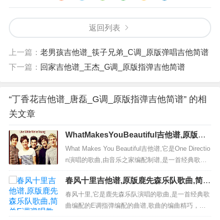
返回列表
上一篇：
老男孩吉他谱_筷子兄弟_C调_原版弹唱吉他简谱
下一篇：
回家吉他谱_王杰_G调_原版指弹吉他简谱
“丁香花吉他谱_唐磊_G调_原版指弹吉他简谱” 的相
关文章
WhatMakesYouBeautiful吉他谱,原版On
eDirection歌曲,简单E调弹唱教学,音乐之
What Makes You Beautiful吉他谱,它是One Directio
家版六线指弹简谱图
n演唱的歌曲,由音乐之家编配制谱,是一首经典歌曲
编配的E调指弹编配的曲谱, 歌曲选自《Up All Nigh
春风十里吉他谱,原版鹿先森乐队歌曲,简单
t》专辑非常好听的弹唱曲谱,下面2张高清曲谱由吉
E调弹唱教学,六线谱指弹简谱3张图
它简谱网为大家更新分享,有喜欢吉它的朋友欢迎关
春风十里,它是鹿先森乐队演唱的歌曲,是一首经典歌
注！ 视频...
曲编配的E调指弹编配的曲谱,歌曲的编曲精巧，令
人叹为观止。 是非常好听又简单的吉它弹唱乐谱,下