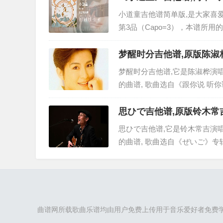
小道童吉他谱简单版,是大家喜
第3品（Capo=3），本谱所
美好听的歌曲。 以下4张完整高清
梦醒时分吉他谱,原版陈淑
梦醒时分吉他谱,它是陈淑桦演
的曲谱, 歌曲选自《跟你说 听
家更新分享,有喜欢吉它的朋友欢
接另存下载...
思ひで吉他谱,原版铃木常
思ひで吉他谱,它是铃木常吉演
的曲谱, 歌曲选自《ぜいご》
分享,有喜欢吉它的朋友欢迎关注
下载...
曲谱网所载歌曲乐谱均由用户免费上传用于音乐爱好者免费学习参