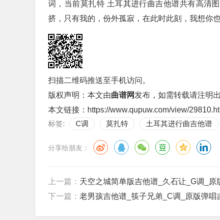
词，当前莫扎特 土耳其进行曲吉他谱共有高清图片
挤，只有我的，份外孤寂，在此时此刻，我想你也许
扫描二维码推送至手机访问。
版权声明：本文由
曲谱网
发布，如需转载请注明
本文链接：
https://www.qupuw.com/view/29810.h
标签:
C调
莫扎特
土耳其进行曲吉他谱
分享给朋友：
上一篇：
天空之城简单版吉他谱_久石让_G调_原
下一篇：
老男孩吉他谱_筷子兄弟_C调_原版弹唱