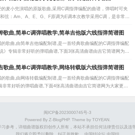
爱的麦小兜演唱的原版歌曲,采用C调指弹编配的曲谱，弹唱时可夹
用的和弦：Am、A、E、G、F原调为E调本次教学采用C调，是非常优
txt曲谱图片由吴京吉它谱为大家免费分享。...
桦歌曲,简单C调弹唱教学,简单吉他版六线指弹简谱图
唱的歌曲,由简单吉他编配制谱,是一首经典歌曲编配的C调指弹编配
你说》专辑非常好听的弹唱曲谱,下面3张高清曲谱由吉它简谱网为大
迎关注！ 视频教程 免登录,完全免费六线曲谱,点击图片直接可直
吉歌曲,简单C调弹唱教学,网络转载版六线指弹简谱图
唱的歌曲,由网络转载编配制谱,是一首经典歌曲编配的C调指弹编配
专辑非常好听的弹唱曲谱,下面4张高清曲谱由吉它简谱网为大家更新
！ 视频教程 免登录,完全免费六线曲谱,点击图片直接可直接另存
闽ICP备2023000745号-3
Powered By
Z-BlogPHP
. Theme by
TOYEAN
.
考，详细曲谱版权归创作人所有，本站不承担任何法律责任以及连带责任，如有冒犯
我们将立即予以删除、纠正并致歉。
中国结论坛
中国结