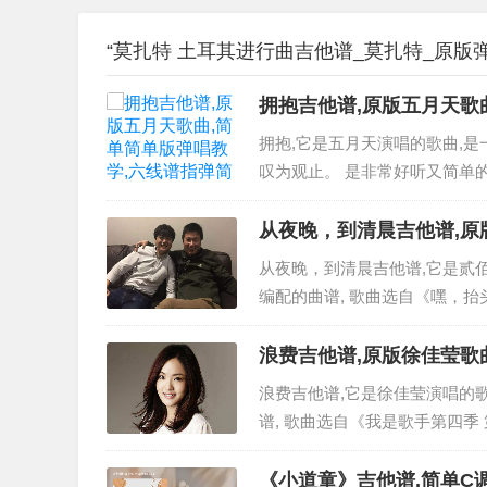
“莫扎特 土耳其进行曲吉他谱_莫扎特_原版
拥抱吉他谱,原版五月天歌
拥抱,它是五月天演唱的歌曲,
叹为观止。 是非常好听又简单的
享,有喜欢吉它的朋友欢迎关注！
从夜晚，到清晨吉他谱,原
图
从夜晚，到清晨吉他谱,它是贰
编配的曲谱, 歌曲选自《嘿，
大家更新分享,有喜欢吉它的朋友
直接另存下载...
浪费吉他谱,原版徐佳莹歌
浪费吉他谱,它是徐佳莹演唱的
谱, 歌曲选自《我是歌手第四季
简谱网为大家更新分享,有喜欢吉
片直接可直...
《小道童》吉他谱,简单C