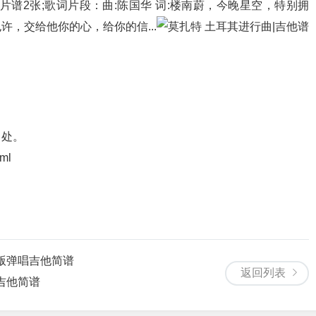
谱2张;歌词片段：曲:陈国华 词:楼南蔚，今晚星空，特别拥
，交给他你的心，给你的信...
出处。
tml
版弹唱吉他简谱
返回列表
吉他简谱