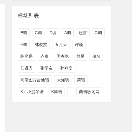
标签列表
E调
C调
D调
A调
赵雷
G调
F调
林俊杰
五月天
许巍
陈奕迅
齐秦
周杰伦
群星
佚名
任贤齐
张学友
孙燕姿
高清图片吉他谱
未知调
简谱
K）小提琴谱
K简谱
-
曲谱歌词网