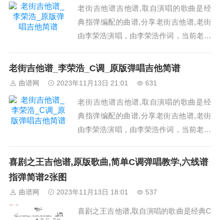
老街吉他谱吉他谱,取自演唱的歌曲是经
典指弹编配的曲谱,分享老街吉他谱,老街
由李荣浩演唱，由李荣浩作词，当前老街
吉他谱共有高清图片谱3张;歌词片段：也
许那老街的腔调是属于我的忧伤，嘴角那
老街吉他谱_李荣浩_C调_原版弹唱吉他简谱
点微笑越来越勉强，忘不掉的是什么我也
曲谱网
2023年11月13日 21:01
631
不知道，放不下熟...这个吉他曲谱老街是
老街吉他谱吉他谱,取自演唱的歌曲是经
来自李荣浩的曲谱，使用的是#调故乡有
典指弹编配的曲谱,分享老街吉他谱,老街
我们...
由李荣浩演唱，由李荣浩作词，当前老街
吉他谱共有高清图片谱3张，采用C调指
法弹奏;歌词片段： ，一张褪色的照片，
喜剧之王吉他谱,原版歌曲,简单C调弹唱教学,六线谱
好像带给我一点点怀念，巷尾老爷爷卖的
指弹简谱2张图
热汤面，味道弥漫过旧旧的后院，流浪猫
曲谱网
2023年11月13日 18:01
537
睡熟在摇晃秋千，...这个吉他曲谱老街是
喜剧之王吉他谱,取自演唱的歌曲是经典C
来自...