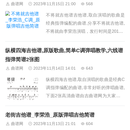
词片段：保持优良习惯，你说最近过的还
曲谱网
2023年11月15日 21:00
568
算幸福美满，喝了几杯唱了几段你却哭
不将就吉他谱吉他谱,取自演唱的歌曲是
了，想去安慰却不知什么立场，听你说
经典指弹编配的曲谱,分享不将就吉他谱,
话...
不将就由李荣浩演唱，发行时间是2016-0
1-22，收录于专辑《有理想》，由黄伟
文/李荣浩作词，当前不将就吉他谱共有
纵横四海吉他谱,原版歌曲,简单C调弹唱教学,六线谱
高清图片谱3张，采用C调指法弹奏;歌词
指弹简谱2张图
片段：浪费美好时候，眼泪只能在我的胸
曲谱网
2023年11月14日 14:01
643
膛，毫无保留，互相折磨到白头，悲伤
纵横四海吉他谱,取自演唱的歌曲是经典C
坚...
调指弹编配的曲谱,非常好听的弹唱曲谱,
下面2张高清曲谱由吉曲谱网为大家更新
分享,有喜欢吉它的朋友欢迎关注！...
老街吉他谱_李荣浩_原版弹唱吉他简谱
曲谱网
2023年11月13日 21:01
604