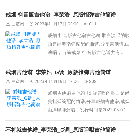
图片谱3张这个吉他曲谱戒烟是来自李荣
浩的曲谱，抖音上流行的版本，使用的是
戒烟 抖音版吉他谱_李荣浩_原版指弹吉他简谱
#调,相信很多在抖音上听过的朋友可能在
曲谱网
2023年11月17日 06:00
611
找相应的吉他曲谱《戒烟 抖音版吉他
戒烟 抖音版吉他谱吉他谱,取自演唱的歌
谱》_李荣浩_吉他图片谱3张 图1...
曲是经典指弹编配的曲谱,分享吉他谱,由
演唱，当前戒烟 抖音版吉他谱共有高清
图片谱3张这个吉他曲谱戒烟是来自李荣
浩的曲谱，抖音上流行的版本，使用的是
戒烟吉他谱_李荣浩_G调_原版指弹吉他简谱
#调,相信很多在抖音上听过的朋友可能在
曲谱网
2023年11月16日 12:00
909
找相应的吉他曲谱《戒烟 抖音版吉他
戒烟吉他谱吉他谱,取自演唱的歌曲是经
谱》_李荣浩_吉他图片谱3张 图1...
典指弹编配的曲谱,分享戒烟吉他谱,戒烟
由胖胖胖演唱，发行时间是2021-05-07，
收录于专辑《戒烟》，当前戒烟吉他谱共
有高清图片谱3张，采用G调指法弹奏;歌
不将就吉他谱_李荣浩_C调_原版弹唱吉他简谱