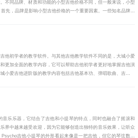
素。不同品牌、材质和功能的小型吉他价格不同，但一般来说，小型
之间。首先，品牌是影响小型吉他价格的一个重要因素。一些知名品牌的
的品质和...
对吉他初学者的教学软件。与其他吉他教学软件不同的是，大城小爱
能和更加全面的教学内容，它可以帮助吉他初学者更好地掌握吉他演
大城小爱吉他进阶版的教学内容包括吉他基本功、弹唱歌曲、吉他技
中，吉他基本...
独特的音乐乐器，它结合了吉他和小提琴的特点，同时也融合了摇滚和
音乐界中越来越受欢迎，因为它能够创造出独特的音乐效果，让听众
Psycho吉他小提琴的外形看起来像是一把吉他，但它的琴弦数量