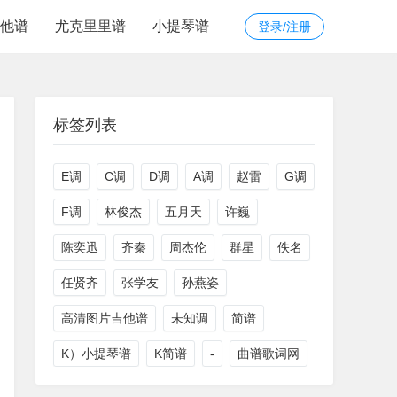
他谱
尤克里里谱
小提琴谱
登录/注册
标签列表
E调
C调
D调
A调
赵雷
G调
F调
林俊杰
五月天
许巍
陈奕迅
齐秦
周杰伦
群星
佚名
任贤齐
张学友
孙燕姿
高清图片吉他谱
未知调
简谱
K）小提琴谱
K简谱
-
曲谱歌词网